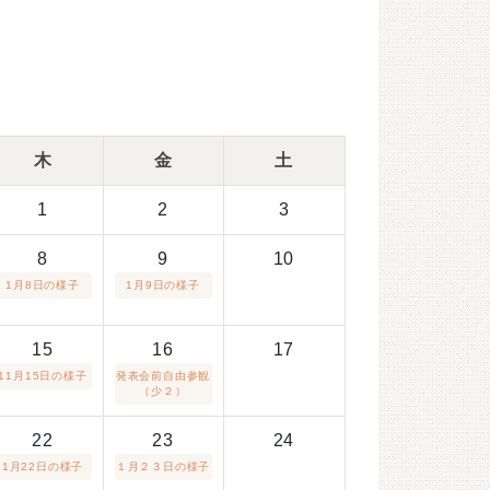
木
金
土
1
2
3
8
9
10
1月8日の様子
1月9日の様子
15
16
17
11月15日の様子
発表会前自由参観
（少２）
22
23
24
1月22日の様子
１月２３日の様子