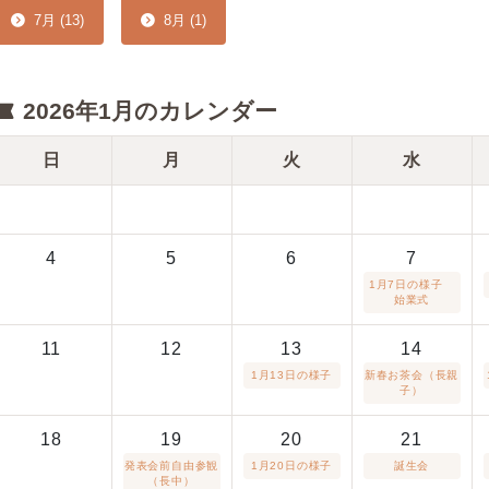
7月 (13)
8月 (1)
2026年1月のカレンダー
日
月
火
水
4
5
6
7
1月7日の様子
始業式
11
12
13
14
1月13日の様子
新春お茶会（長親
子）
18
19
20
21
発表会前自由参観
1月20日の様子
誕生会
（長中）