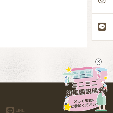
×
LINE