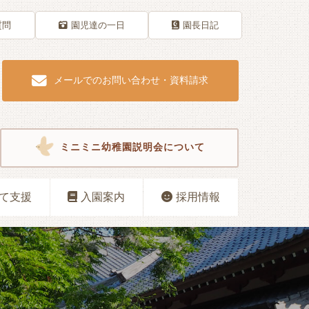
質問
園児達の一日
園長日記
メールでのお問い合わせ・資料請求
ミニミニ幼稚園説明会について
て支援
入園案内
採用情報