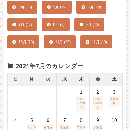
4月 (16)
5月 (19)
6月 (24)
7月 (17)
8月 (3)
9月 (20)
10月 (20)
11月 (20)
12月 (19)
2021年7月のカレンダー
日
月
火
水
木
金
土
1
2
3
７月１
７月２
体験保
日の様
日の様
育
子
子
4
5
6
7
8
9
10
７月５
園外保
誕生会
７月８
お茶会