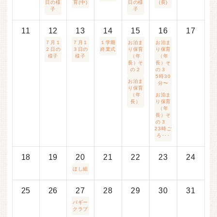
日の様
育(中)
日の様
(長)
子
子
11
12
13
14
15
16
17
７月１
７月１
１学期
お泊ま
お泊ま
２日の
３日の
終業式
り保育
り保育
様子
様子
（年
（年
長）そ
長）そ
の２
の３
5時30
お泊ま
分〜
り保育
（年
お泊ま
長）
り保育
（年
長）そ
の３
23時ご
ろ･･･
18
19
20
21
22
23
24
ほし組
25
26
27
28
29
30
31
バギー
クラブ