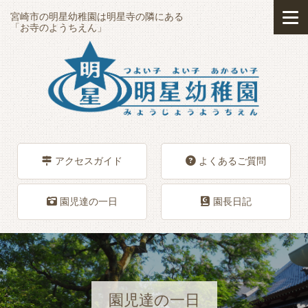
宮崎市の明星幼稚園は明星寺の隣にある
「お寺のようちえん」
アクセスガイド
よくあるご質問
園児達の一日
園長日記
園児達の一日