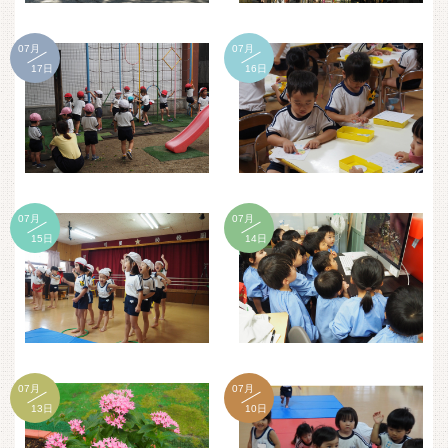
07月
07月
17日
16日
07月
07月
15日
14日
07月
07月
13日
10日