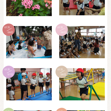
07月
07月
09日
08日
07月
07月
07日
06日