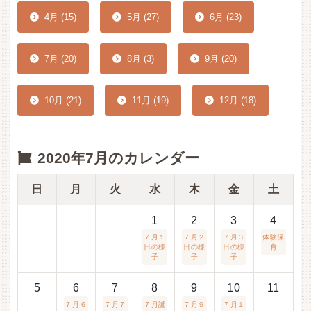
4月 (15)
5月 (27)
6月 (23)
7月 (20)
8月 (3)
9月 (20)
10月 (21)
11月 (19)
12月 (18)
2020年7月のカレンダー
日
月
火
水
木
金
土
1
2
3
4
７月１
７月２
７月３
体験保
日の様
日の様
日の様
育
子
子
子
5
6
7
8
9
10
11
７月６
７月７
７月誕
７月９
７月１