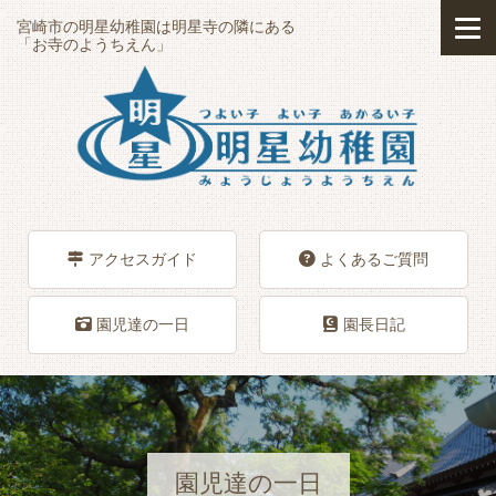
宮崎市の明星幼稚園は明星寺の隣にある
「お寺のようちえん」
アクセスガイド
よくあるご質問
園児達の一日
園長日記
園児達の一日