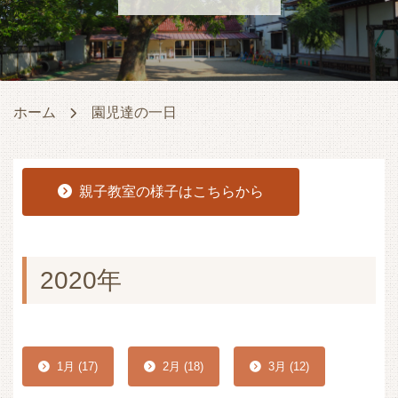
ホーム
園児達の一日
親子教室の様子はこちらから
2020年
1月 (17)
2月 (18)
3月 (12)