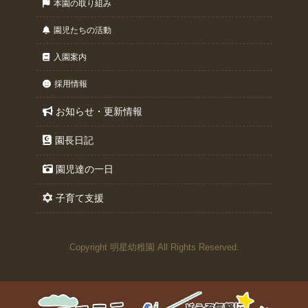
本園の取り組み
園児たちの活動
入園案内
採用情報
お知らせ・更新情報
園長日記
園児達の一日
子育て支援
Copyright 明星幼稚園 All Rights Reserved.