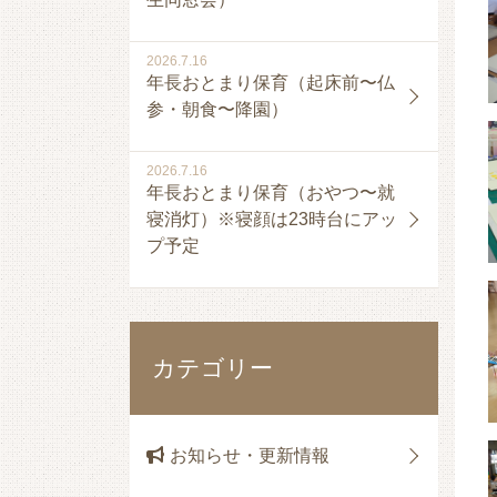
2026.7.16
年長おとまり保育（起床前〜仏
参・朝食〜降園）
2026.7.16
年長おとまり保育（おやつ〜就
寝消灯）※寝顔は23時台にアッ
プ予定
カテゴリー
お知らせ・更新情報